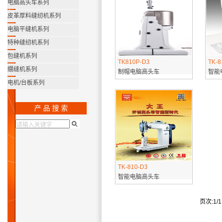
电脑高头车系列
皮革厚料缝纫机系列
电脑平缝机系列
特种缝纫机系列
包缝机系列
TK810P-D3
TK-8
绷缝机系列
制帽电脑高头车
智能
电机/台板系列
产 品 搜 索
TK-810-D3
智能电脑高头车
页次:1/