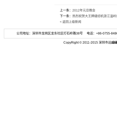
上一条：
2012年元旦晚会
下一条：
热烈祝贺大王牌缝纫机浙江温岭
< 返回上级新闻
公司地址：深圳市龙岗区龙东社区打石岭路38号 电话：+86-0755-84863686 
CopyRight © 2011-2015 深
tak