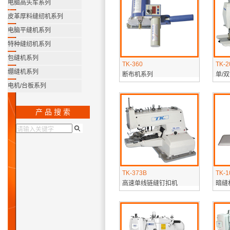
电脑高头车系列
皮革厚料缝纫机系列
电脑平缝机系列
特种缝纫机系列
包缝机系列
TK-360
TK-2
绷缝机系列
断布机系列
单/
电机/台板系列
产 品 搜 索
TK-373B
TK-1
高速单线链缝钉扣机
暗缝