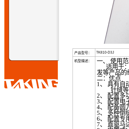
TK810-D3J
产品型号：
一、
使用范
机型描述：
适用于
发等产品的
二：优点
1、
具有自
针缝等
2、
配置多
3、
配置电
4、
配备圆
5、
多种倒
6、
配置专
7、
直驱马