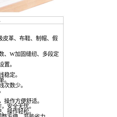
机
级皮革、布鞋、制帽、假
数、
W
加固缝纫、多段定
设置。
线稳定。
单。
线次数少。
。
，操作方便舒
适
。
作，安全无忧。
便、操作轻松。
调整方便，节能省力。