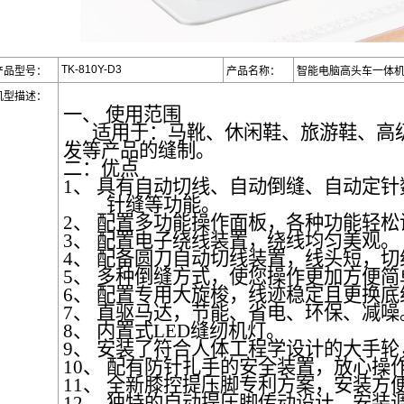
TK-810Y-D3
产品型号：
产品名称：
智能电脑高头车一体
机型描述：
一、
使用范围
适用于：马靴、休闲鞋、旅游鞋、高
发等产品的缝制。
二：优点
1、
具有自动切线、自动倒缝、自动定针
针缝等功能。
2、
配置多功能操作面板，各种功能轻松
3、
配置电子绕线装置，绕线均匀美观。
4、
配备圆刀自动切线装置，线头短，切
5、
多种倒缝方式，
使
您操作更加方便简
6、
配置专用大旋梭，线迹稳定且更换底
7、
直驱马达，节能、省电、环保、减噪
8、
内置式
LED
缝纫机灯。
9、
安装了符合人体工程学设计的大手轮
10、
配有防针扎手的安全装置，放心操
11、
全新膝控提压脚专利方案，安装方
12、
独特的自动提压脚传动设计，安装